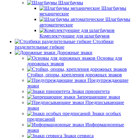
Шлагбаумы
Шлагбаумы
механические
Шлагбаумы
автоматические
Комплектующие для шлагбаумов
Столбики
разделительные гибкие
Дорожные знаки
Основы для
дорожных знаков
Стойки, опоры, крепления дорожных знаков
Предупреждающие
знаки
Знаки приоритета
Запрещающие знаки
Предписывающие
знаки
Знаки особых
предписаний
Информационные
знаки
Знаки сервиса