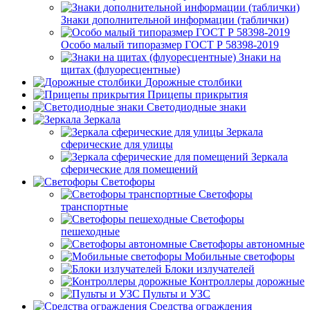
Знаки дополнительной информации (таблички)
Особо малый типоразмер ГОСТ Р 58398-2019
Знаки на
щитах (флуоресцентные)
Дорожные столбики
Прицепы прикрытия
Светодиодные знаки
Зеркала
Зеркала
сферические для улицы
Зеркала
сферические для помещений
Светофоры
Светофоры
транспортные
Светофоры
пешеходные
Светофоры автономные
Мобильные светофоры
Блоки излучателей
Контроллеры дорожные
Пульты и УЗС
Средства ограждения