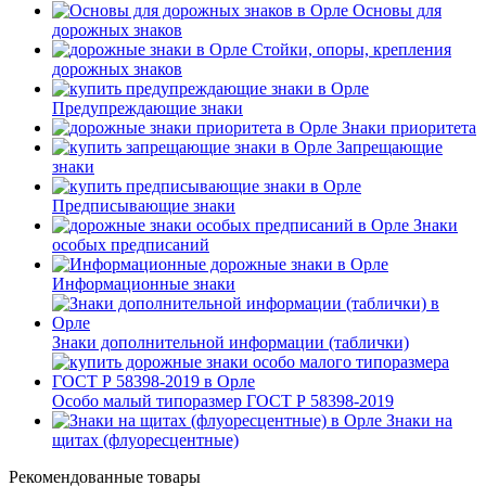
Основы для
дорожных знаков
Стойки, опоры, крепления
дорожных знаков
Предупреждающие знаки
Знаки приоритета
Запрещающие
знаки
Предписывающие знаки
Знаки
особых предписаний
Информационные знаки
Знаки дополнительной информации (таблички)
Особо малый типоразмер ГОСТ Р 58398-2019
Знаки на
щитах (флуоресцентные)
Рекомендованные товары