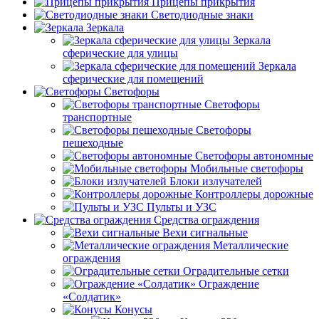
Прицепы прикрытия
Светодиодные знаки
Зеркала
Зеркала
сферические для улицы
Зеркала
сферические для помещений
Светофоры
Светофоры
транспортные
Светофоры
пешеходные
Светофоры автономные
Мобильные светофоры
Блоки излучателей
Контроллеры дорожные
Пульты и УЗС
Средства ограждения
Вехи сигнальные
Металлические
ограждения
Оградительные сетки
Ограждение
«Солдатик»
Конусы