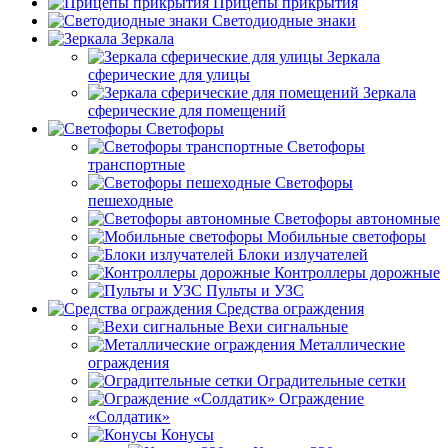
Прицепы прикрытия
Светодиодные знаки
Зеркала
Зеркала
сферические для улицы
Зеркала
сферические для помещений
Светофоры
Светофоры
транспортные
Светофоры
пешеходные
Светофоры автономные
Мобильные светофоры
Блоки излучателей
Контроллеры дорожные
Пульты и УЗС
Средства ограждения
Вехи сигнальные
Металлические
ограждения
Оградительные сетки
Ограждение
«Солдатик»
Конусы