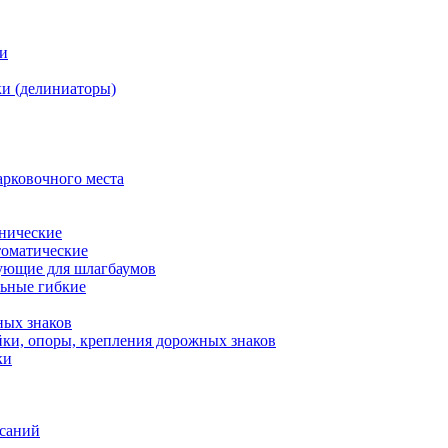
ки
и (делиниаторы)
арковочного места
нические
оматические
ующие для шлагбаумов
льные гибкие
ных знаков
ки, опоры, крепления дорожных знаков
ки
исаний