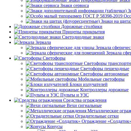
Информационные знаки
Знаки сервиса
З
Осо
Знаки на щита
Дорожные столбики
Прицепы прикрытия
Светодиодные знаки
Зеркала
Зеркала сферичес
Зеркала сфе
Светофоры
Светофоры транспорт
Светофоры пешеходные
Светофоры автономные
Мобильные светофоры
Блоки излучателей
Контроллеры дорожные
Пульты и УЗС
Средства ограждения
Вехи сигнальные
Металлические огра
Оградительные сетки
Ограждение «Солдатик
Конусы