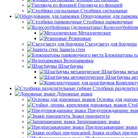
Гирлянда из фонарей
Столбики сигнальные
Оборудование для парков
Столбики парковочные
Колесоотбойник
Металлические
Резиновые
Съезд/заезд для бордюра
Защита стен
Блокираторы п
Велопарковки
Шлагбаумы
Шлагбаумы меха
Шлагбаумы авт
Комплект
Столбики разделите
Дорожные знаки
Основы для дорож
Стой
Предупреждающие зна
Знаки приоритета
Запрещающие знаки
Предписывающие знаки
Знаки особых предп