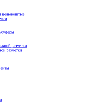
м цельнолитые
елем
/буферы
ожной разметки
ной разметки
генты
л