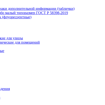
наки дополнительной информации (таблички)
бо малый типоразмер ГОСТ Р 58398-2019
х (флуоресцентные)
кие для улицы
рические для помещений
ные
ждения
»