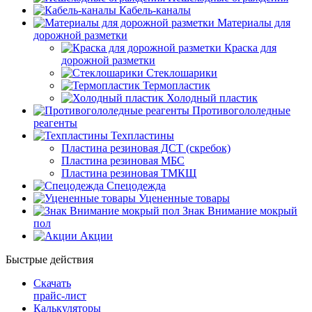
Кабель-каналы
Материалы для
дорожной разметки
Краска для
дорожной разметки
Стеклошарики
Термопластик
Холодный пластик
Противогололедные
реагенты
Техпластины
Пластина резиновая ДСТ (скребок)
Пластина резиновая МБС
Пластина резиновая ТМКЩ
Спецодежда
Уцененные товары
Знак Внимание мокрый
пол
Акции
Быстрые действия
Скачать
прайс-лист
Калькуляторы