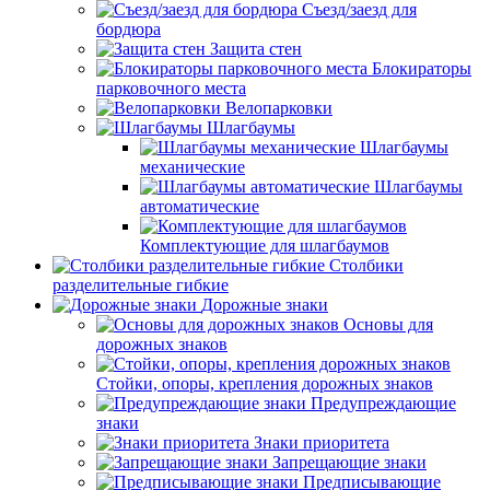
Съезд/заезд для
бордюра
Защита стен
Блокираторы
парковочного места
Велопарковки
Шлагбаумы
Шлагбаумы
механические
Шлагбаумы
автоматические
Комплектующие для шлагбаумов
Столбики
разделительные гибкие
Дорожные знаки
Основы для
дорожных знаков
Стойки, опоры, крепления дорожных знаков
Предупреждающие
знаки
Знаки приоритета
Запрещающие знаки
Предписывающие