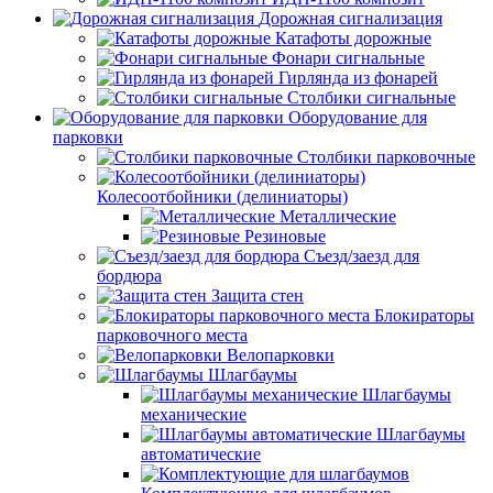
Дорожная сигнализация
Катафоты дорожные
Фонари сигнальные
Гирлянда из фонарей
Столбики сигнальные
Оборудование для
парковки
Столбики парковочные
Колесоотбойники (делиниаторы)
Металлические
Резиновые
Съезд/заезд для
бордюра
Защита стен
Блокираторы
парковочного места
Велопарковки
Шлагбаумы
Шлагбаумы
механические
Шлагбаумы
автоматические