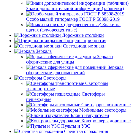
Знаки дополнительной информации (таблички)
Особо малый типоразмер ГОСТ Р 58398-2019
Знаки на
щитах (флуоресцентные)
Дорожные столбики
Прицепы прикрытия
Светодиодные знаки
Зеркала
Зеркала
сферические для улицы
Зеркала
сферические для помещений
Светофоры
Светофоры
транспортные
Светофоры
пешеходные
Светофоры автономные
Мобильные светофоры
Блоки излучателей
Контроллеры дорожные
Пульты и УЗС
Средства ограждения