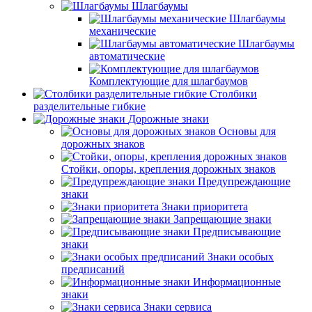
Шлагбаумы
Шлагбаумы
механические
Шлагбаумы
автоматические
Комплектующие для шлагбаумов
Столбики
разделительные гибкие
Дорожные знаки
Основы для
дорожных знаков
Стойки, опоры, крепления дорожных знаков
Предупреждающие
знаки
Знаки приоритета
Запрещающие знаки
Предписывающие
знаки
Знаки особых
предписаний
Информационные
знаки
Знаки сервиса